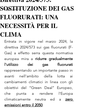
C&Q
SOSTITUZIONE DEI GAS
Ingegneria
FLUORURATI: UNA
NECESSITÀ PER IL
CLIMA
Entrata in vigore nel marzo 2024, la 
direttiva 2024/573 sui gas fluorurati (F-
Gas) a effetto serra questa normativa 
europea mira a 
ridurre gradualmente 
l'utilizzo dei gas fluorurati 
rappresentando un importante passo in 
avanti nell'ambito della lotta ai 
cambiamenti climatici in linea con gli 
obiettivi del “Green Deal” Europeo, 
che punta a rendere l'Europa 
climaticamente neutra ed a 
zero 
emissioni entro il 2050
.