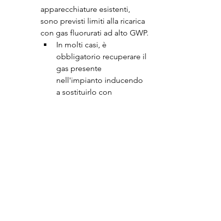
apparecchiature esistenti, 
sono previsti limiti alla ricarica 
con gas fluorurati ad alto GWP.
In molti casi, è 
obbligatorio recuperare il 
gas presente 
nell'impianto inducendo 
a sostituirlo con 
un'alternativa a basso 
GWP.
Obbligo di tenuta:
 Gli 
operatori sono tenuti a 
effettuare controlli periodici 
per verificare la tenuta degli 
impianti e minimizzare le 
perdite di gas fluorurati.
Limitazioni chiave: