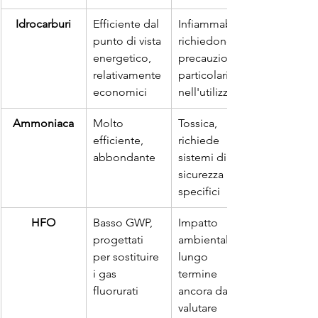
Idrocarburi
Efficiente dal 
Infiammabili, 
punto di vista 
richiedono 
energetico, 
precauzioni 
relativamente 
particolari 
economici
nell'utilizzo
Ammoniaca
Molto 
Tossica, 
efficiente, 
richiede 
abbondante
sistemi di 
sicurezza 
specifici
HFO
Basso GWP, 
Impatto 
progettati 
ambientale a 
per sostituire 
lungo 
i gas 
termine 
fluorurati
ancora da 
valutare